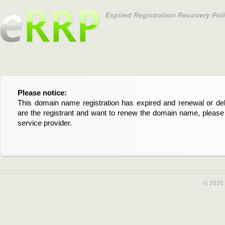
Expired Registration Recovery Pol
Please notice:
Bitte beachten Sie:
This domain name registration has expired and renewal or dele
Diese Domainregistrierung ist abgelaufen und die Verläng
are the registrant and want to renew the domain name, please 
Domain stehen an. Wenn Sie der Registrant sind und di
service provider.
verlängern möchten, kontaktieren Sie bitte Ihren Service-Provid
© 2026