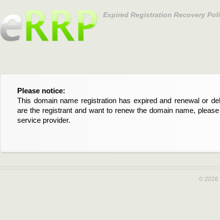
Expired Registration Recovery Pol
Please notice:
Bitte beachten Sie:
This domain name registration has expired and renewal or dele
Diese Domainregistrierung ist abgelaufen und die Verläng
are the registrant and want to renew the domain name, please 
Domain stehen an. Wenn Sie der Registrant sind und di
service provider.
verlängern möchten, kontaktieren Sie bitte Ihren Service-Provid
© 2026