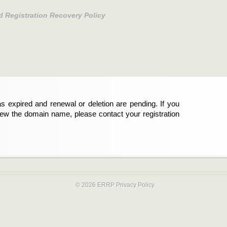
d Registration Recovery Policy
s expired and renewal or deletion are pending. If you
abgelaufen und die Verlängerung oder Löschung der
new the domain name, please contact your registration
er Registrant sind und die Domainregistrierung
ie bitte Ihren Service-Provider.
© 2026 ERRP
Privacy Policy