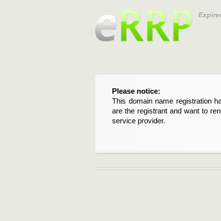
Expire
Please notice:
Bitte beachten Sie:
This domain name registration ha
Diese Domainregistrierung ist 
are the registrant and want to re
Domain stehen an. Wenn Sie d
service provider.
verlängern möchten, kontaktieren S