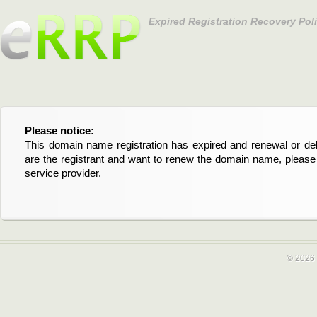
Expired Registration Recovery Pol
Please notice:
Bitte beachten Sie:
This domain name registration has expired and renewal or dele
Diese Domainregistrierung ist abgelaufen und die Verläng
are the registrant and want to renew the domain name, please 
Domain stehen an. Wenn Sie der Registrant sind und di
service provider.
verlängern möchten, kontaktieren Sie bitte Ihren Service-Provid
© 2026