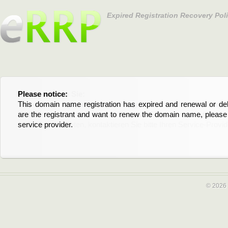
Expired Registration Recovery Pol
Please notice:
Bitte beachten Sie:
This domain name registration has expired and renewal or dele
Diese Domainregistrierung ist abgelaufen und die Verläng
are the registrant and want to renew the domain name, please 
Domain stehen an. Wenn Sie der Registrant sind und di
service provider.
verlängern möchten, kontaktieren Sie bitte Ihren Service-Provid
© 2026